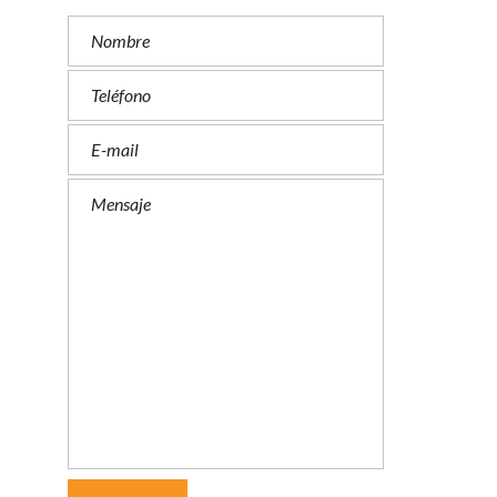
I
N
M
U
E
B
L
E
S
E
N
A
L
Q
U
I
L
E
R